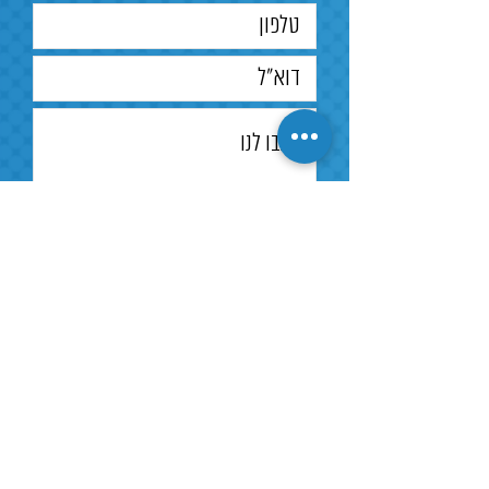
שטף אור 2000LM
‬אלומיניום‭ ‬דגם‭ ‬לוטן
הספק 20W
2000lm‭ ,‬IP44‭ ‬4000K
20W
מידות
175X70mm
3114201
דרייבר
Eaglerise
‬אלומיניום‭ ‬דגם‭ ‬לוטן
2000lm‭ ,‬IP44‭ ‬4000K
אופטיקה
עדשה חלבית איכותית
20W דו״ת
לפיזור אור אחיד ומניעת
סינוור.
שלח
זוית הארה 90°.
מיוצר מחומר עמיד שאינו
מצהיב.
למענה מהיר שלחו הודעת
וואצאפ
אטימות
IP44
אופן
שקוע בתקרת גבס
הורקנוס 5, לוד
ההתקנה
קוטר קדח 155 מ"מ
טל.
03-9791953
תקנים
בהתאמה לת"י 20 חלק 2.1
פקס.
03-9702787