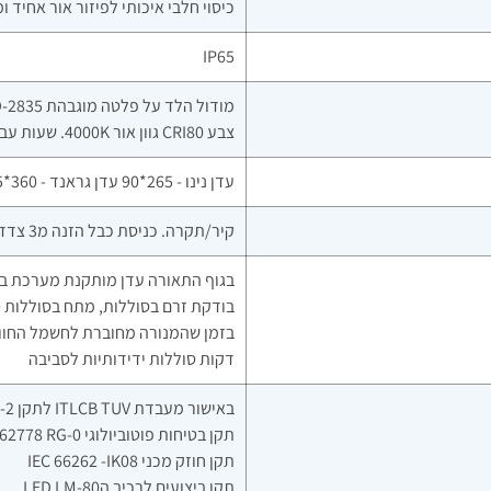
כיסוי חלבי איכותי לפיזור אור אחיד ומניעת 
IP65
צבע CRI80 גוון אור 4000K. שעות עבודה 50000H
עדן נינו - 265*90 עדן גראנד - 360*105
קיר/תקרה. כניסת כבל הזנה מ3 צדדים. מגש הלדים נשאר תלוי בזמן ההתקנה
בגוף התאורה עדן מותקנת מערכת ב
בודקת זרם בסוללות, מתח בסוללות ט
דקות סוללות ידידותיות לסביבה
באישור מעבדת ITLCB TUV לתקן IEC 60598-1 60598-2 61347-1 61347-2
תקן בטיחות פוטוביולוגי IEC 62778 RG-0
תקן חוזק מכני IEC 66262 -IK08
תקן ביצועים לרכיב הLED LM-80