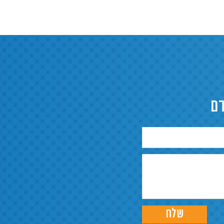
דם
שלח