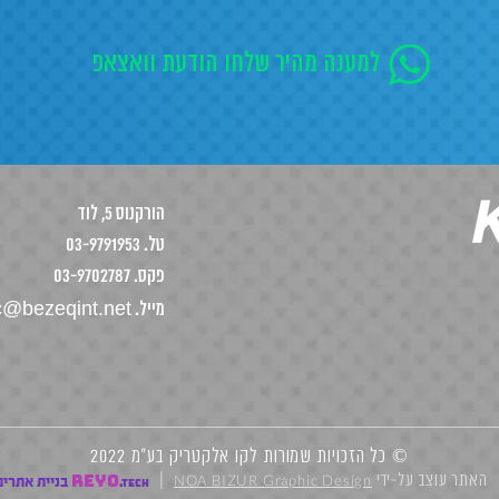
למענה מהיר שלחו הודעת וואצאפ
הורקנוס 5, לוד
טל. 03-9791953
פקס. 03-9702787
ic@bezeqint.net
מייל.
© כל הזכויות שמורות לקו אלקטריק בע"מ 2022
NOA BIZUR Graphic Design
האתר עוצב על-ידי
REYO
|
בניית אתרים
.TECH