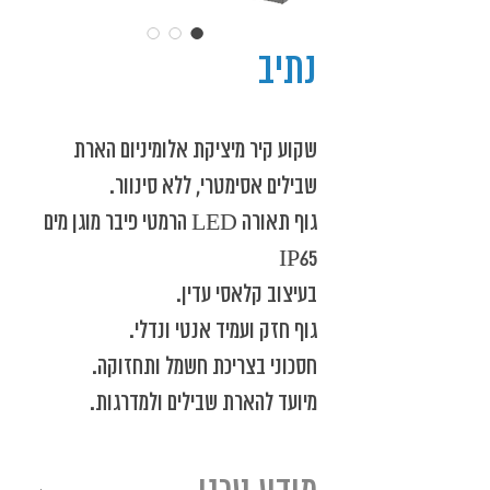
נתיב
שקוע קיר מיציקת אלומיניום הארת
שבילים אסימטרי, ללא סינוור.
‬IP65
בעיצוב‭ ‬קלאסי‭ ‬עדין‭.‬
גוף‭ ‬חזק‭ ‬ועמיד‭ ‬אנטי‭ ‬ונדלי‭.‬
חסכוני‭ ‬בצריכת‭ ‬חשמל‭ ‬ותחזוקה‭. ‬
מיועד‭ ‬להארת‭ ‬שבילים ולמדרגות‭.‬