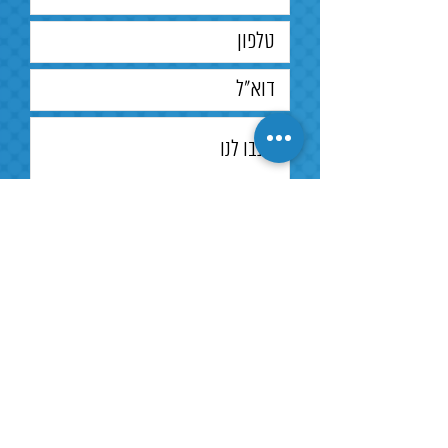
הספק 10W
דרייבר
אינטגרלי פנימי
מידות
200X106X65
אורך
50000 שעות עבודה
חיים
אופן
שקוע קיר
שלח
ההתקנה
תקנים
בהתאמה‭ ‬לת‭"‬י‭ ‬20‭ ‬חלק 2.1
למענה מהיר שלחו הודעת
CB TEST TUV‬ לתקן ‭ ‬IEC
וואצאפ
60598-1‭ ‬ 60598-2‭ ‬61347-
1-61347-2
EN 55015:2013‭/‬A1‭ :‬2015
EN61547‭ :‬2009
הורקנוס 5, לוד
EN 61000-3-2:2014‭; ‬EN
טל.
03-9791953