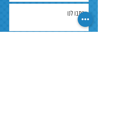
מידות
280X73X65
אורך
50000 שעות עבודה
חיים
שלח
אופן
שקוע קיר
ההתקנה
למענה מהיר שלחו הודעת
תקנים
בהתאמה‭ ‬לת‭"‬י‭ ‬20‭ ‬חלק 2.1
וואצאפ
CB TEST TUV‬ לתקן ‭ ‬IEC
60598-1‭ ‬ 60598-2‭ ‬61347-
1-61347-2
EN 55015:2013‭/‬A1‭ :‬2015
הורקנוס 5, לוד
EN61547‭ :‬2009
טל.
03-9791953
EN 61000-3-2:2014‭; ‬EN
פקס.
03-9702787
61000-3-3‭ :‬2013
ko.electric@bezeqint.net
מייל.
תקן‭ ‬בטיחות‭ ‬פוטוביולוגי:
‬IEC 62778‭ ‬RG-0
עקבו אחרינו בפייסבוק