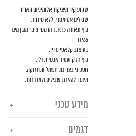
שקוע קיר מיציקת אלומיניום הארת
שבילים אסימטרי, ללא סינוור.
‬IP65
בעיצוב‭ ‬קלאסי‭ ‬עדין‭.‬
גוף‭ ‬חזק‭ ‬ועמיד‭ ‬אנטי‭ ‬ונדלי‭.‬
חסכוני‭ ‬בצריכת‭ ‬חשמל‭ ‬ותחזוקה‭. ‬
מיועד‭ ‬להארת‭ ‬שבילים ולמדרגות‭.‬
מידע טכני
מבנה
בנוי מיציקת אלומיניום
דגמים
בסיס וכיסוי פוליקרבונט PC