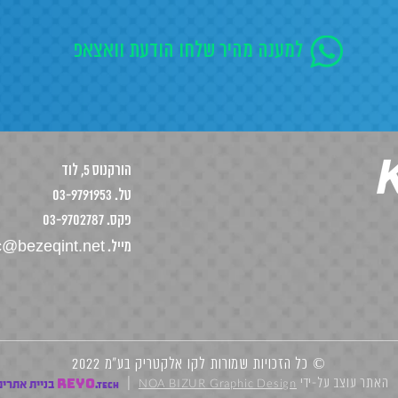
למענה מהיר שלחו הודעת וואצאפ
הורקנוס 5, לוד
טל. 03-9791953
פקס. 03-9702787
ic@bezeqint.net
מייל.
© כל הזכויות שמורות לקו אלקטריק בע"מ 2022
NOA BIZUR Graphic Design
האתר עוצב על-ידי
REYO
|
בניית אתרים
.TECH