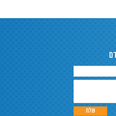
דם
שלח