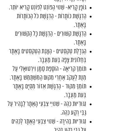
גּוֹפָן קָרִיא- שִׁנּוּי הַפוֹנְט לְפוֹנְט קָרִיא יוֹתֵר.
הַדְגָּשַׁת כּוֹתָרוֹת - הַדְגָּשַׁת כֹּל הַכּוֹתָרוֹת
בָּאֲתָר.
הַדְגָּשַׁת קִשּׁוּרִים - הַדְגָּשַׁת כָּל הַקִּשּׁוּרִים
בָּאֲתָר.
הַגְדָּלַת טֶקְסְטִים - הַצָּגַת הַטֶּקְסְטִים בָּאֲתָר
בְּחַלּוֹנִית צָפָה בְּעֵת מַעֲבָר.
תּוֹמֵךְ קְרִיאָה - הוֹסָפַת סַמָּן וִירְטוּאָלִי עַל
מְנַת לַעֲקֹב אַחֲרֵי מִקּוּם הַמִּשְׁתַּמֵּשׁ בָּאֲתָר.
תּוֹמֵךְ מִקּוּד - הַדְגָּשַׁת אֵזוֹר מְסֻיָּם בָּאֲתָר
בְּעֵת מַעֲבָר.
נִגּוּדִיּוּת כֵּהֶה - שִׁנּוּיֵי צִבְעֵי הָאֲתָר לַבָּהִיר עַל
גַּבֵּי רֶקַע כֵּהֶה.
נִגּוּדִיּוּת בְּהִירָה - שִׁנּוּי צִבְעֵי הָאֲתָר לַכֵּהִים
עַל גַּבֵּי רֶקַע בָּהִיר.