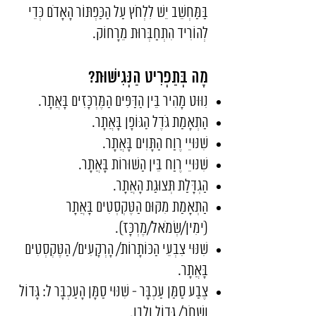
בַּמַּחְשֵׁב יֵשׁ לִלְחֹץ עַל הַכַּפְתּוֹר הָאָדֹם כְּדֵי
לְהוֹרִיד הִתְחַבְּרוּת מֵרָחוֹק.
מָה בְּתַפְרִיט הַנְּגִישׁוּת?
נִוּוּט מָהִיר בֵּין הַדַּפִּים הַמֶּרְכָּזִים בָּאֲתָר.
הַתְאָמַת גֹּדֶל הַגּוֹפָן בָּאֲתָר.
שִׁנּוּיֵי רֶוַח הַתָּוִים בָּאֲתָר.
שִׁנּוּיֵי רֶוַח בֵּין הַשּׁוּרוֹת בָּאֲתָר.
הַגְדָּלַת תְּצוּגַת הָאֲתָר.
הַתְאָמַת מִקּוּם הַטֶּקְסְטִים בָּאֲתָר
(ימִין/שְׂמֹאל/מֶרְכָּז).
שִׁנּוּי צִבְעֵי הַכּוֹתָרוֹת/ הָרְקָעִים/ הַטֶּקְסְטִים
בָּאֲתָר.
צֶבַע סַמַּן עַכְבָּר - שִׁנּוּי סַמָּן הָעַכְבָּר ל: גָּדוֹל
וְשָׁחֹר/ גָּדוֹל וְלָבָן.