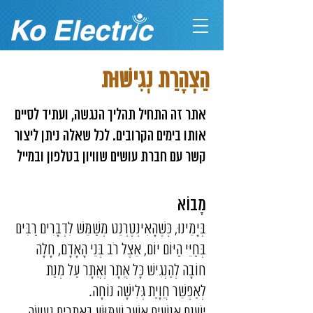
הַצְהָרַת נְגִישׁוּת
אתר זה התחיל תהליך הנגשה, ועתיד לסיים
אותו בימים הקרובים. לכל שאלה ניתן ליצור
קשר עם חברת עושים שוויון בטלפון ובמייל
מָבוֹא
בְּיָמֵינוּ, כְּשֶׁהָאִינְטֶרְנֵט מְשַׁמֵּשׁ לִדְבָרִים רַבִּים
בְּחַיֵּי הַיּוֹם יוֹם, אֵצֶל רֹב בְּנֵי הָאָדָם, חָלָה
חוֹבָה לְהַנְגִישׁ כָּל אֲתָר וְאֲתָר עַל מְנַת
לְאַפְשֵׁר חֲוָיַת גְּלִישָׁה נוֹחָה.