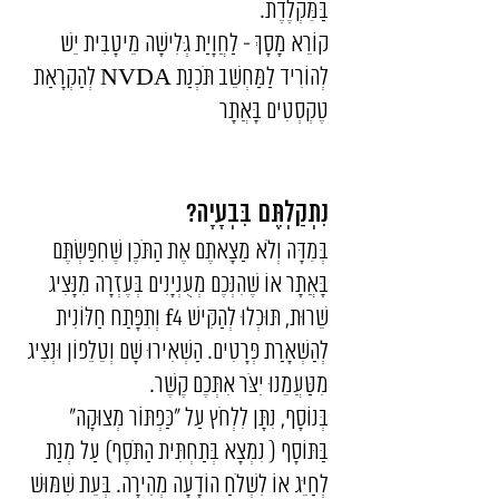
בַּמִּקְלֶדֶת.
קוֹרֵא מָסָךְ - לַחֲוָיַת גְּלִישָׁה מֵיטָבִית יֵשׁ
לְהוֹרִיד לַמַּחְשֵׁב תֹּכְנַת NVDA לְהַקְרָאַת
טֶקְסְטִים בָּאֲתָר
נִתְקַלְתֶּם בִּבְעָיָה?
בְּמִדָּה וְלֹא מַצָאתֶם אֶת הַתֹּכֶן שֶׁחִפַּשְׂתֶּם
בָּאֲתָר אוֹ שֶׁהִנְּכֶם מְעֻנְיָנִים בְּעֶזְרָה מִנָּצִיג
שֵׁרוּת, תּוּכְלוּ לְהַקִּישׁ f4 וְתִפָּתַח חַלּוֹנִית
לְהַשְׁאָרַת פְּרָטִים. הַשְׁאִירוּ שָׁם וְטֵלֵפוֹן וּנְצִיג
מִטַּעֲמֵנוּ יִצֹּר אִתְּכֶם קֶשֶׁר.
בְּנוֹסָף, נִתָּן לִלְחֹץ עַל "כַּפְתּוֹר מְצוּקָה"
בַּתּוֹסָף ( נִמְצָא בְּתַחְתִּית הַתֹּסֶף) עַל מְנַת
לְחַיֵּג אוֹ לִשְׁלֹחַ הוֹדָעָה מְהִירָה. בְּעֵת שִׁמּוּשׁ