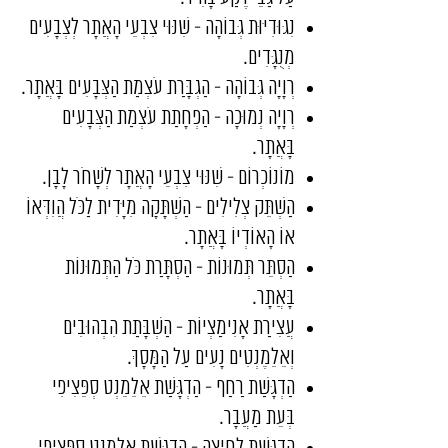
נִגּוּדִיּוּת גְּבוֹהָה - שִׁנּוּי צִבְעֵי הָאֲתָר לְצְבָעִים
מְנֻגָּדִים.
רְוָיָה גְּבוֹהָה - הַגְבָּרַת עֹצְמַת הַצְּבָעִים בָּאֲתָר.
רְוָיָה נְמוּכָה - הַפְחָתַת עֹצְמַת הַצְּבָעִים
בָּאֲתָר.
מוֹנוֹכְרוֹם - שִׁנּוּי צִבְעֵי הָאֲתָר לְשָׁחֹר לָבָן.
הַשְׁתֵּק צְלִילִים - הַשְׁתָּקָה מִיָּדִית לַכֹּל הֲוִדְּאוֹ
אוֹ הָאוֹדְיוֹ בָּאֲתָר.
הַסְתֵּר תְּמוּנוֹת - הַסְתָּרַת כֹּל הַתְּמוּנוֹת
בָּאֲתָר.
עֲצִירַת אָנִימַצְיוֹת - הַשְׁבָּתַת הִבְהוּבִים
וְאֵלֵמֶנְטִים נָעִים עַל הַמָּסָךְ.
הַדְגָּשַׁת רַחַף - הַדְגָּשַׁת אֵלֵמֵנְט סְפֵּצִיפִי
בְּעֵת מַעֲבָר.