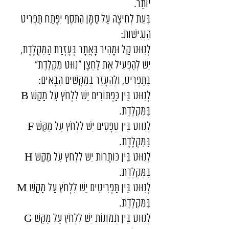
יוֹתֵר.
בְּעֵת לְחִיצָה עַל סַמָּן הַתֹּסֶף יִפָּתַח תַּפְרִיט
הַנְּגִישׁוּת:
לְנִוּוּט קַל וּמָהִיר בָּאֲתָר בְּעֶזְרַת הַמִּקְלֶדֶת,
יֵשׁ לְהַפְעִיל אֶת לַחְצָן "נִוּוּט מִקְלֶדֶת"
בַּתַּפְרִיט, וּלְהֵעָזֵר בְּמַקָּשִׁים הַבָּאִים:
לְנִוּוּט בֵּין כַּפְתּוֹרִים יֵשׁ לִלְחֹץ עַל מַקַּשׁ B
בַּמִּקְלֶדֶת.
לְנִוּוּט בֵּין טְפָסִים יֵשׁ לִלְחֹץ עַל מַקַּשׁ F
בַּמִּקְלֶדֶת.
לְנִוּוּט בֵּין כּוֹתָרוֹת יֵשׁ לִלְחֹץ עַל מַקַּשׁ H
בַּמִּקְלֶדֶת.
לְנִוּוּט בֵּין תַּפְרִיטִים יֵשׁ לִלְחֹץ עַל מַקַּשׁ M
בַּמִּקְלֶדֶת.
לְנִוּוּט בֵּין תְּמוּנוֹת יֵשׁ לִלְחֹץ עַל מַקַּשׁ G