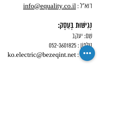
דוא”ל :
info@equality.co.il
נְּגִישׁוּת בָּעֵסֶק:
שֵׁם: יעקב
טֵלֵפוֹן : 052-3601825
דוא”ל : ko.electric@bezeqint.net
קביעת פגישה בתיאום מראש
כְּתֹבֶת: הורקנוס 5, לוד
קוֹמָה: קומה ראשונה- עליה משופעת עם
הרכב עד לקומה
דלת נגישה: דלת כניסה נגישה
דרכי נגישות: בניין תעשייתי
שירותי נכים במתחם/מבנה: אין שירותי
נכים