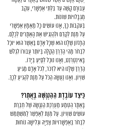
יֶשְׁנָם אֲנָשִׁים אֲשֶׁר שִׁמּוּשׁ בַּאֲתָרִים נַעֲשָׂה
עֲבוּרָם קָשֶׁה עַד בִּלְתִּי אֶפְשָׁרִי, עֵקֶב
מֻגְבָּלוּיוֹת שׁוֹנוֹת.
בְּעִקְבוֹת כָּךְ, אָנוּ עוֹשִׂים כָּל מַאֲמָץ אֶפְשָׁרִי
עַל מְנַת לְקַדֵּם וּלְהַנְגִישׁ אֶת הָאֲתָרִים לְכֻלָּם.
הַחָזוֹן שֶׁלָּנוּ הוּא שֶׁכָּל אָדָם בַּאֲשֶׁר הוּא יוּכַל
לִבְחֹר מַהִי הַדֶּרֶךְ הַקַּלָּה בְּיוֹתֵר עֲבוּרוֹ לִגְלֹשׁ
בָּאִינְטֶרְנֵט, וְאָנוּ נוּכַל לְסַיֵּעַ בְּיָדוֹ.
הַדֶּרֶךְ שֶׁלָּנוּ הִיא לִזְכֹּר, לְכֹל אָדָם מַגִּיעַ
שִׁוְיוֹן. וְאָנוּ נַעֲשָׂה הַכֹּל עַל מְנַת לְהַגִּיעַ לְכָךְ.
כֵּיצַד עוֹבֶדֶת הַהַנְגָּשָׁה בָּאֲתָר?
בָּאֲתָר הֻטְמַע מַעֲרֶכֶת הַנְגָשָׂהּ שֶׁל חֶבְרַת
עוֹשִׂים שִׁוְויוֹן. עַל מְנַת לְאַפְשֵׁר לַמִּשְׁתַּמֵּשׁ
לִבְחֹר בְּאֶפְשָׁרוּיוֹת צְפִיָּה וּגְלִישָׁה נוֹחוּת