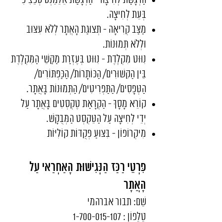
הַדְגָּשַׁת לְחִיצָה - הַדְגָּשַׁת אֵלֵמֵנְט סְפֵּצִיפִי
בְּעֵת לְחִיצָה.
מַצַּב קְרִיאָה - תְּצוּגַת הָאֲתָר לְלֹא עִצּוּב
וּלְלֹא תְּמוּנוֹת.
נִוּוּט מִקְלֶדֶת - נִוּוּט בְּעֶזְרַת מַקַּשֵׁי הַמִּקְלֶדֶת
בֵּין הַקִּשּׁוּרִים/ הַכּוֹתָרוֹת/ הַכַּפְתּוֹרִים/
הַטְּפָסִים/ הַתַּפְרִיטִים/ הַתְּמוּנוֹת בָּאֲתָר.
קוֹרֵא מָסָךְ - הַקְרָאַת טֶקְסְטִים בָּאֲתָר עַל
יְדֵי לְחִיצָה עַל הַטֵּקְסְט הַמְּבֻקָּשׁ.
מִיקְרוֹפוֹן - בִּצּוּעַ פְּקֻדּוֹת קוֹלִיּוֹת
פִּרְטֵי רַכַּז הַנְּגִישׁוּת הָאַחְרַאי עַל
הָאֲתָר
שֵׁם: תבור אברהמי
טֵלֵפוֹן : 1-700-015-107