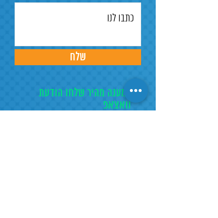
שלח
למענה מהיר שלחו הודעת
וואצאפ
הורקנוס 5, לוד
טל.
03-9791953
פקס.
03-9702787
ko.electric@bezeqint.net
מייל.
עקבו אחרינו בפייסבוק