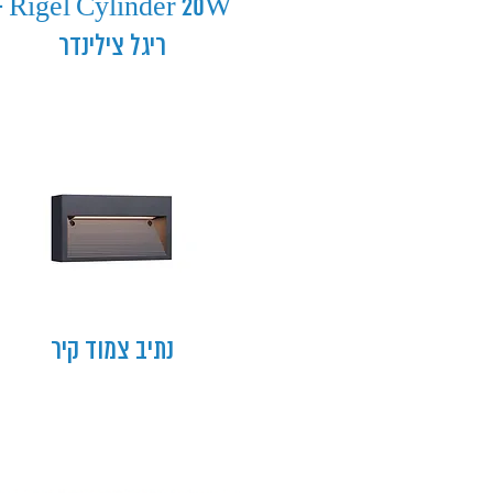
inder 20W -
ריגל צילינדר
נתיב צמוד קיר